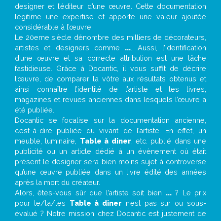
designer et l’éditeur d’une œuvre. Cette documentation
légitime une expertise et apporte une valeur ajoutée
considérable à l’œuvre.
Le 20eme siècle dénombre des milliers de décorateurs,
artistes et designers comme
...
. Aussi, l’identification
d’une œuvre et sa correcte attribution est une tâche
fastidieuse. Grâce à Docantic, il vous suffit de décrire
l’œuvre, de comparer la vôtre aux résultats obtenus et
ainsi connaître l’identité de l’artiste et les livres,
magazines et revues anciennes dans lesquels l’œuvre a
été publiée.
Docantic se focalise sur la documentation ancienne,
c’est-à-dire publiée du vivant de l’artiste. En effet, un
meuble, luminaire,
Table à diner
, etc. publié dans une
publicité ou un article dédié à un évènement où était
présent le designer sera bien moins sujet à controverse
qu’une œuvre publiée dans un livre édité des années
après la mort du créateur.
Alors, êtes-vous sûr que l’artiste soit bien
...
? Le prix
pour le/la/les
Table à diner
n’est pas sur ou sous-
évalué ? Notre mission chez Docantic est justement de