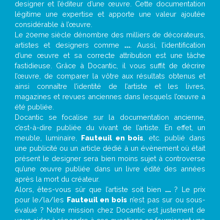
designer et l’éditeur d’une œuvre. Cette documentation
légitime une expertise et apporte une valeur ajoutée
considérable à l’œuvre.
Le 20eme siècle dénombre des milliers de décorateurs,
artistes et designers comme
...
. Aussi, l’identification
d’une œuvre et sa correcte attribution est une tâche
fastidieuse. Grâce à Docantic, il vous suffit de décrire
l’œuvre, de comparer la vôtre aux résultats obtenus et
ainsi connaître l’identité de l’artiste et les livres,
magazines et revues anciennes dans lesquels l’œuvre a
été publiée.
Docantic se focalise sur la documentation ancienne,
c’est-à-dire publiée du vivant de l’artiste. En effet, un
meuble, luminaire,
Fauteuil en bois
, etc. publié dans
une publicité ou un article dédié à un évènement où était
présent le designer sera bien moins sujet à controverse
qu’une œuvre publiée dans un livre édité des années
après la mort du créateur.
Alors, êtes-vous sûr que l’artiste soit bien
...
? Le prix
pour le/la/les
Fauteuil en bois
n’est pas sur ou sous-
évalué ? Notre mission chez Docantic est justement de