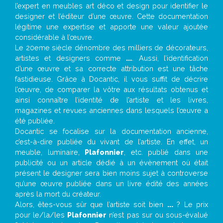
l’expert en meubles art déco et design pour identifier le
designer et l’éditeur d’une œuvre. Cette documentation
légitime une expertise et apporte une valeur ajoutée
considérable à l’œuvre.
Le 20eme siècle dénombre des milliers de décorateurs,
artistes et designers comme
...
. Aussi, l’identification
d’une œuvre et sa correcte attribution est une tâche
fastidieuse. Grâce à Docantic, il vous suffit de décrire
l’œuvre, de comparer la vôtre aux résultats obtenus et
ainsi connaître l’identité de l’artiste et les livres,
magazines et revues anciennes dans lesquels l’œuvre a
été publiée.
Docantic se focalise sur la documentation ancienne,
c’est-à-dire publiée du vivant de l’artiste. En effet, un
meuble, luminaire,
Plafonnier
, etc. publié dans une
publicité ou un article dédié à un évènement où était
présent le designer sera bien moins sujet à controverse
qu’une œuvre publiée dans un livre édité des années
après la mort du créateur.
Alors, êtes-vous sûr que l’artiste soit bien
...
? Le prix
pour le/la/les
Plafonnier
n’est pas sur ou sous-évalué