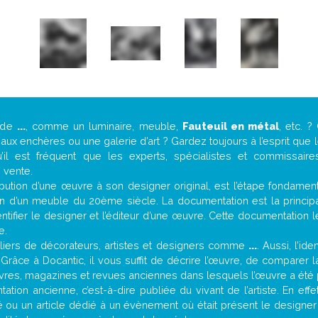
 de
...
, comme un luminaire, meuble,
Fauteuil en métal
, etc. 
ux enchères ou une galerie d’art ? Gardez toujours à l’esprit que
’il est fréquent que les experts, spécialistes et commissair
e vente.
attribution d’une œuvre à son designer original, est l’étape fondame
on d’un meuble du 20ème siècle. La documentation est la principal
tifier le designer et l’éditeur d’une œuvre. Cette documentation 
e.
iers de décorateurs, artistes et designers comme
...
. Aussi, l’id
. Grâce à Docantic, il vous suffit de décrire l’œuvre, de comparer l
es livres, magazines et revues anciennes dans lesquels l’œuvre a été 
tion ancienne, c’est-à-dire publiée du vivant de l’artiste. En eff
ité ou un article dédié à un évènement où était présent le designe