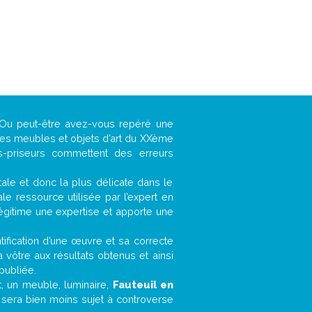
? Ou peut-être avez-vous repéré une
 les meubles et objets d’art du XXème
es-priseurs commettent des erreurs
ntale et donc la plus délicate dans le
e ressource utilisée par l’expert en
légitime une expertise et apporte une
entification d’une œuvre et sa correcte
a vôtre aux résultats obtenus et ainsi
publiée.
et, un meuble, luminaire,
Fauteuil en
r sera bien moins sujet à controverse