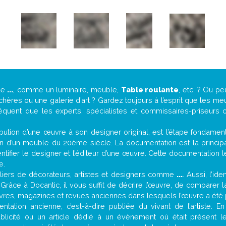
de
...
, comme un luminaire, meuble,
Table roulante
, etc. ? Ou p
ères ou une galerie d’art ? Gardez toujours à l’esprit que les me
réquent que les experts, spécialistes et commissaires-priseurs c
attribution d’une œuvre à son designer original, est l’étape fondame
on d’un meuble du 20ème siècle. La documentation est la principal
tifier le designer et l’éditeur d’une œuvre. Cette documentation 
e.
iers de décorateurs, artistes et designers comme
...
. Aussi, l’id
. Grâce à Docantic, il vous suffit de décrire l’œuvre, de comparer l
es livres, magazines et revues anciennes dans lesquels l’œuvre a été 
tation ancienne, c’est-à-dire publiée du vivant de l’artiste. E
ublicité ou un article dédié à un évènement où était présent l