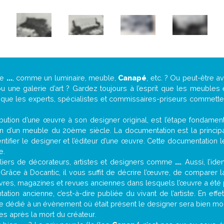
de
...
, comme un luminaire, meuble,
Canapé
, etc. ? Ou peut-être 
une galerie d’art ? Gardez toujours à l’esprit que les meubles 
t que les experts, spécialistes et commissaires-priseurs commettent
attribution d’une œuvre à son designer original, est l’étape fondame
on d’un meuble du 20ème siècle. La documentation est la principal
tifier le designer et l’éditeur d’une œuvre. Cette documentation 
e.
iers de décorateurs, artistes et designers comme
...
. Aussi, l’id
. Grâce à Docantic, il vous suffit de décrire l’œuvre, de comparer l
es livres, magazines et revues anciennes dans lesquels l’œuvre a été 
tion ancienne, c’est-à-dire publiée du vivant de l’artiste. En effe
cle dédié à un évènement où était présent le designer sera bien m
es après la mort du créateur.