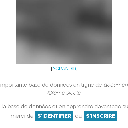
[
AGRANDIR
]
 importante base de données en ligne de
document
XXème siècle.
 la base de données et en apprendre davantage sur
merci de
S'IDENTIFIER
ou
S'INSCRIRE