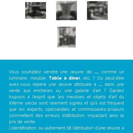
Vous souhaitez vendre une œuvre de
...
, comme un
luminaire, meuble,
Table à diner
, etc. ? Ou peut-être
avez-vous repéré une œuvre attribuée à
...
dans une
vente aux enchères ou une galerie d’art ? Gardez
toujours à l’esprit que les meubles et objets d’art du
XXème siècle sont rarement signés et qu’il est fréquent
que les experts, spécialistes et commissaires-priseurs
commettent des erreurs d’attribution, impactant ainsi le
prix de vente.
L’identification, ou autrement dit l’attribution d’une œuvre à