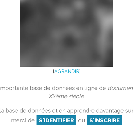
[
AGRANDIR
]
 importante base de données en ligne de
document
XXème siècle.
la base de données et en apprendre davantage sur
merci de
S'IDENTIFIER
ou
S'INSCRIRE