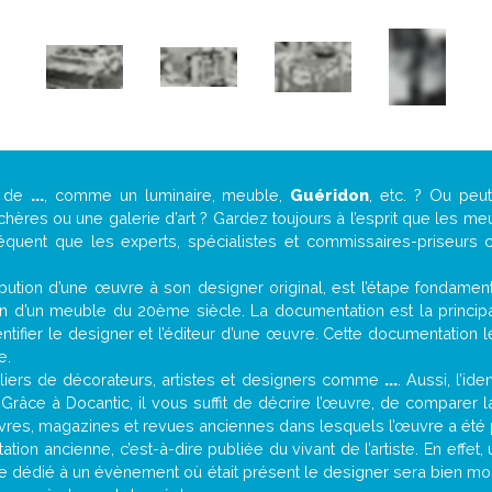
e de
...
, comme un luminaire, meuble,
Guéridon
, etc. ? Ou pe
ères ou une galerie d’art ? Gardez toujours à l’esprit que les me
réquent que les experts, spécialistes et commissaires-priseurs c
attribution d’une œuvre à son designer original, est l’étape fondame
on d’un meuble du 20ème siècle. La documentation est la principal
tifier le designer et l’éditeur d’une œuvre. Cette documentation 
e.
iers de décorateurs, artistes et designers comme
...
. Aussi, l’id
. Grâce à Docantic, il vous suffit de décrire l’œuvre, de comparer l
es livres, magazines et revues anciennes dans lesquels l’œuvre a été 
tion ancienne, c’est-à-dire publiée du vivant de l’artiste. En effet
cle dédié à un évènement où était présent le designer sera bien m