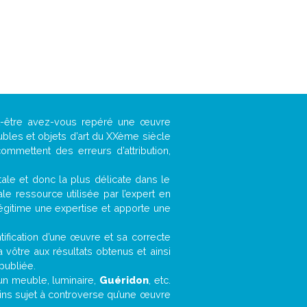
ut-être avez-vous repéré une œuvre
ubles et objets d’art du XXème siècle
ommettent des erreurs d’attribution,
ntale et donc la plus délicate dans le
e ressource utilisée par l’expert en
légitime une expertise et apporte une
entification d’une œuvre et sa correcte
a vôtre aux résultats obtenus et ainsi
publiée.
, un meuble, luminaire,
Guéridon
, etc.
oins sujet à controverse qu’une œuvre