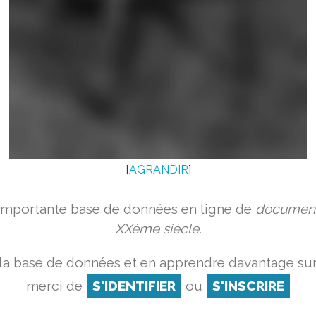
[
AGRANDIR
]
 importante base de données en ligne de
document
XXème siècle.
la base de données et en apprendre davantage sur
merci de
S'IDENTIFIER
ou
S'INSCRIRE