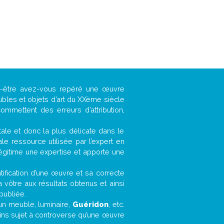
ut-être avez-vous repéré une œuvre
ubles et objets d’art du XXème siècle
ommettent des erreurs d’attribution,
ntale et donc la plus délicate dans le
e ressource utilisée par l’expert en
légitime une expertise et apporte une
entification d’une œuvre et sa correcte
a vôtre aux résultats obtenus et ainsi
publiée.
, un meuble, luminaire,
Guéridon
, etc.
oins sujet à controverse qu’une œuvre