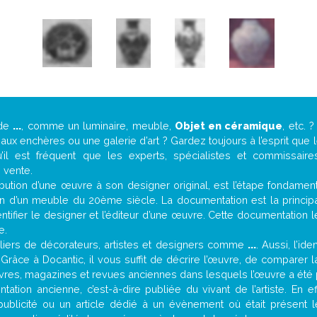
 de
...
, comme un luminaire, meuble,
Objet en céramique
, etc.
ux enchères ou une galerie d’art ? Gardez toujours à l’esprit que
’il est fréquent que les experts, spécialistes et commissair
e vente.
attribution d’une œuvre à son designer original, est l’étape fondame
on d’un meuble du 20ème siècle. La documentation est la principal
tifier le designer et l’éditeur d’une œuvre. Cette documentation 
e.
iers de décorateurs, artistes et designers comme
...
. Aussi, l’id
. Grâce à Docantic, il vous suffit de décrire l’œuvre, de comparer l
es livres, magazines et revues anciennes dans lesquels l’œuvre a été 
ation ancienne, c’est-à-dire publiée du vivant de l’artiste. En e
publicité ou un article dédié à un évènement où était présent 