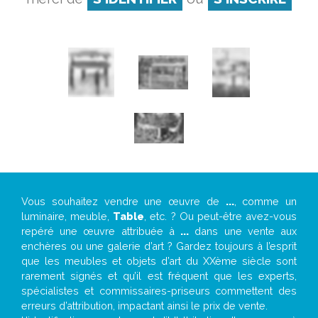
Vous souhaitez vendre une œuvre de
...
, comme un
luminaire, meuble,
Table
, etc. ? Ou peut-être avez-vous
repéré une œuvre attribuée à
...
dans une vente aux
enchères ou une galerie d’art ? Gardez toujours à l’esprit
que les meubles et objets d’art du XXème siècle sont
rarement signés et qu’il est fréquent que les experts,
spécialistes et commissaires-priseurs commettent des
erreurs d’attribution, impactant ainsi le prix de vente.