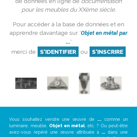
de données en ligne de
documentation
pour les meubles du XXème siècle.
Pour accéder à la base de données et en
apprendre davantage sur '
Objet en métal par
...
'
merci de
S'IDENTIFIER
ou
S'INSCRIRE
Vous souhaitez vendre une œuvre de
...
, comme un
luminaire, meuble,
Objet en métal
, etc. ? Ou peut-être
avez-vous repéré une œuvre attribuée à
...
dans une