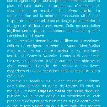
son designer original, est l’étape fondamentale et donc la
plus délicate dans le processus d’expertise et
d’estimation d’un meuble du 20ème siècle. La
documentation est la principale ressource utilisée par
l’expert en meubles art déco et design pour identifier le
designer et l’éditeur d’une œuvre. Cette documentation
légitime une expertise et apporte une valeur ajoutée
considérable à l’œuvre.
Le 20eme siècle dénombre des milliers de décorateurs,
artistes et designers comme
...
. Aussi, l’identification
d’une œuvre et sa correcte attribution est une tâche
fastidieuse. Grâce à Docantic, il vous suffit de décrire
l’œuvre, de comparer la vôtre aux résultats obtenus et
ainsi connaître l’identité de l’artiste et les livres,
magazines et revues anciennes dans lesquels l’œuvre a
été publiée.
Docantic se focalise sur la documentation ancienne,
c’est-à-dire publiée du vivant de l’artiste. En effet, un
meuble, luminaire,
Objet en métal
, etc. publié dans une
publicité ou un article dédié à un évènement où était
présent le designer sera bien moins sujet à controverse
qu’une œuvre publiée dans un livre édité des années