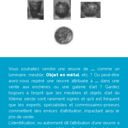
Vous souhaitez vendre une œuvre de
...
, comme un
luminaire, meuble,
Objet en métal
, etc. ? Ou peut-être
avez-vous repéré une œuvre attribuée à
...
dans une
vente aux enchères ou une galerie d’art ? Gardez
toujours à l’esprit que les meubles et objets d’art du
XXème siècle sont rarement signés et qu’il est fréquent
que les experts, spécialistes et commissaires-priseurs
commettent des erreurs d’attribution, impactant ainsi le
prix de vente.
L’identification, ou autrement dit l’attribution d’une œuvre à