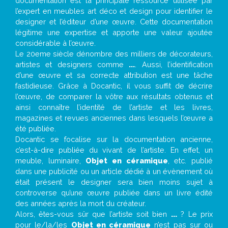
documentation est la principale ressource utilisée par
l’expert en meubles art déco et design pour identifier le
designer et l’éditeur d’une œuvre. Cette documentation
légitime une expertise et apporte une valeur ajoutée
considérable à l’œuvre.
Le 20eme siècle dénombre des milliers de décorateurs,
artistes et designers comme
...
. Aussi, l’identification
d’une œuvre et sa correcte attribution est une tâche
fastidieuse. Grâce à Docantic, il vous suffit de décrire
l’œuvre, de comparer la vôtre aux résultats obtenus et
ainsi connaître l’identité de l’artiste et les livres,
magazines et revues anciennes dans lesquels l’œuvre a
été publiée.
Docantic se focalise sur la documentation ancienne,
c’est-à-dire publiée du vivant de l’artiste. En effet, un
meuble, luminaire,
Objet en céramique
, etc. publié
dans une publicité ou un article dédié à un évènement où
était présent le designer sera bien moins sujet à
controverse qu’une œuvre publiée dans un livre édité
des années après la mort du créateur.
Alors, êtes-vous sûr que l’artiste soit bien
...
? Le prix
pour le/la/les
Objet en céramique
n’est pas sur ou