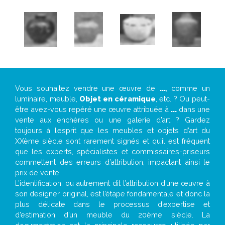
Vous souhaitez vendre une œuvre de
...
, comme un
luminaire, meuble,
Objet en céramique
, etc. ? Ou peut-
être avez-vous repéré une œuvre attribuée à
...
dans une
vente aux enchères ou une galerie d’art ? Gardez
toujours à l’esprit que les meubles et objets d’art du
XXème siècle sont rarement signés et qu’il est fréquent
que les experts, spécialistes et commissaires-priseurs
commettent des erreurs d’attribution, impactant ainsi le
prix de vente.
L’identification, ou autrement dit l’attribution d’une œuvre à
son designer original, est l’étape fondamentale et donc la
plus délicate dans le processus d’expertise et
d’estimation d’un meuble du 20ème siècle. La