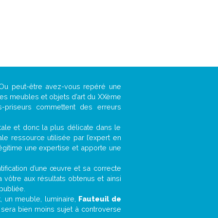
? Ou peut-être avez-vous repéré une
 les meubles et objets d’art du XXème
es-priseurs commettent des erreurs
ntale et donc la plus délicate dans le
e ressource utilisée par l’expert en
légitime une expertise et apporte une
entification d’une œuvre et sa correcte
a vôtre aux résultats obtenus et ainsi
publiée.
et, un meuble, luminaire,
Fauteuil de
r sera bien moins sujet à controverse