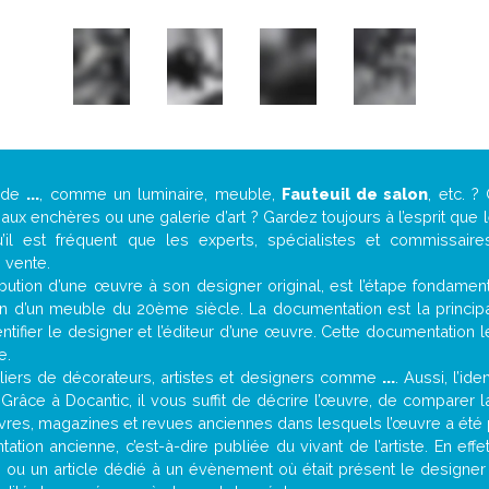
e de
...
, comme un luminaire, meuble,
Fauteuil de salon
, etc. 
ux enchères ou une galerie d’art ? Gardez toujours à l’esprit que
’il est fréquent que les experts, spécialistes et commissair
e vente.
attribution d’une œuvre à son designer original, est l’étape fondame
on d’un meuble du 20ème siècle. La documentation est la principal
tifier le designer et l’éditeur d’une œuvre. Cette documentation 
e.
iers de décorateurs, artistes et designers comme
...
. Aussi, l’id
. Grâce à Docantic, il vous suffit de décrire l’œuvre, de comparer l
es livres, magazines et revues anciennes dans lesquels l’œuvre a été 
tion ancienne, c’est-à-dire publiée du vivant de l’artiste. En eff
té ou un article dédié à un évènement où était présent le designe