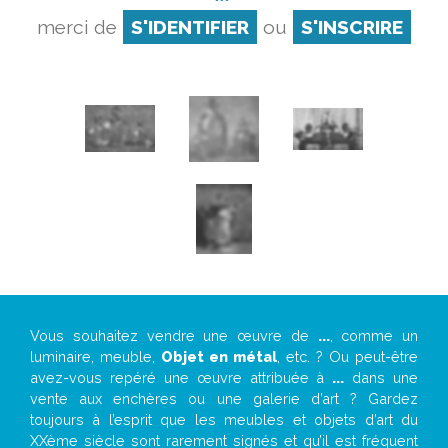
merci de
S'IDENTIFIER
ou
S'INSCRIRE
Vous souhaitez vendre une œuvre de
...
, comme un
luminaire, meuble,
Objet en métal
, etc. ? Ou peut-être
avez-vous repéré une œuvre attribuée à
...
dans une
vente aux enchères ou une galerie d’art ? Gardez
toujours à l’esprit que les meubles et objets d’art du
XXème siècle sont rarement signés et qu’il est fréquent