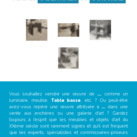
Vous souhaitez vendre une œuvre de
...
, comme un
luminaire, meuble,
Table basse
, etc. ? Ou peut-être
avez-vous repéré une œuvre attribuée à
...
dans une
vente aux enchères ou une galerie d’art ? Gardez
toujours à l’esprit que les meubles et objets d’art du
XXème siècle sont rarement signés et qu’il est fréquent
que les experts, spécialistes et commissaires-priseurs