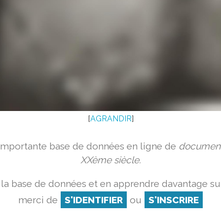
[
AGRANDIR
]
 importante base de données en ligne de
document
XXème siècle.
la base de données et en apprendre davantage sur
merci de
S'IDENTIFIER
ou
S'INSCRIRE