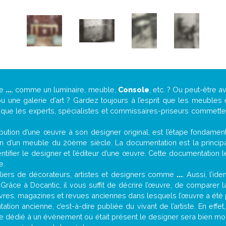
de
...
, comme un luminaire, meuble,
Console
, etc. ? Ou peut-être 
une galerie d’art ? Gardez toujours à l’esprit que les meubles 
t que les experts, spécialistes et commissaires-priseurs commettent
attribution d’une œuvre à son designer original, est l’étape fondame
on d’un meuble du 20ème siècle. La documentation est la principal
tifier le designer et l’éditeur d’une œuvre. Cette documentation 
e.
iers de décorateurs, artistes et designers comme
...
. Aussi, l’id
. Grâce à Docantic, il vous suffit de décrire l’œuvre, de comparer l
es livres, magazines et revues anciennes dans lesquels l’œuvre a été 
tion ancienne, c’est-à-dire publiée du vivant de l’artiste. En effe
cle dédié à un évènement où était présent le designer sera bien m