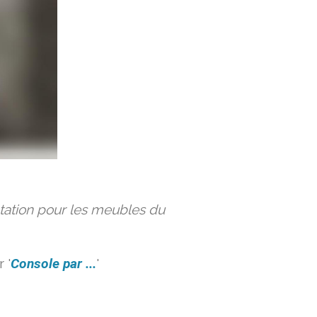
ation pour les meubles du
 '
Console par ...
'