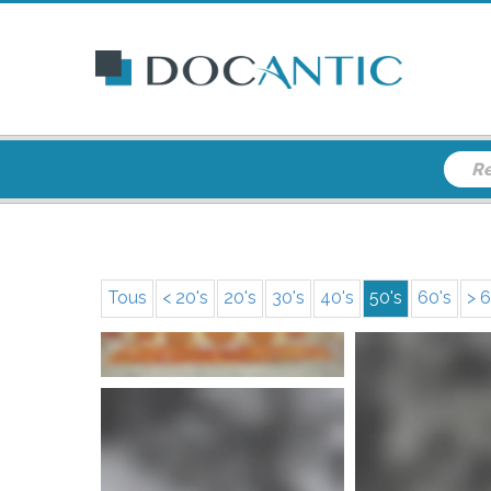
Tous
< 20's
20's
30's
40's
50's
60's
> 6
s
s